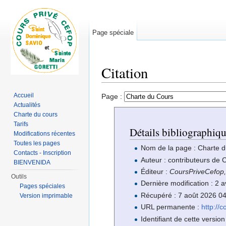
Page spéciale
Citation
Aller à :
navigation
,
rechercher
Accueil
Page :
Actualités
Charte du cours
Tarifs
Détails bibliographiq
Modifications récentes
Toutes les pages
Nom de la page : Charte 
Contacts - Inscription
Auteur : contributeurs de
BIENVENIDA
Éditeur :
CoursPriveCefop
Outils
Dernière modification : 2 
Pages spéciales
Récupéré : 7 août 2026 0
Version imprimable
URL permanente :
http://
Identifiant de cette version