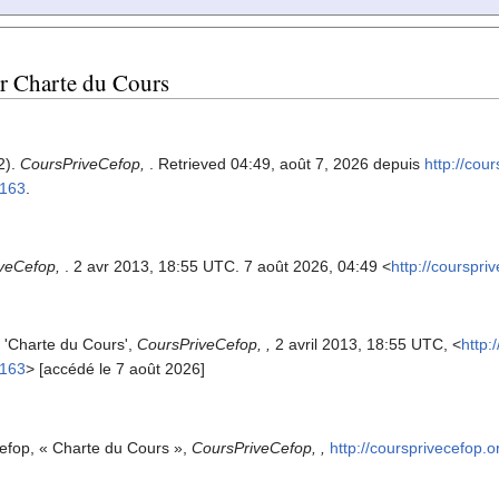
ur Charte du Cours
2).
CoursPriveCefop,
. Retrieved 04:49, août 7, 2026 depuis
http://cou
=163
.
veCefop,
. 2 avr 2013, 18:55 UTC. 7 août 2026, 04:49 <
http://courspr
 'Charte du Cours',
CoursPriveCefop, ,
2 avril 2013, 18:55 UTC, <
http:
=163
> [accédé le 7 août 2026]
efop, « Charte du Cours »,
CoursPriveCefop, ,
http://coursprivecefop