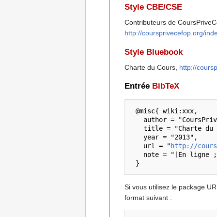
Style CBE/CSE
Contributeurs de CoursPriveCe
http://coursprivecefop.org/i
Style Bluebook
Charte du Cours,
http://cour
Entrée
BibTeX
 @misc{ wiki:xxx,

   author = "CoursPriveCefop",

   title = "Charte du Cours --- CoursPriveCefop{,} ",

   year = "2013",

   url = "
http://cours
   note = "[En ligne ; accédé le 7-août-2026]"

Si vous utilisez le package U
format suivant :