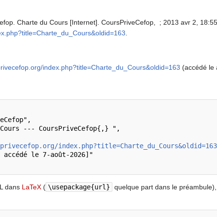
fop. Charte du Cours [Internet]. CoursPriveCefop, ; 2013 avr 2, 18:55 
ndex.php?title=Charte_du_Cours&oldid=163
.
sprivecefop.org/index.php?title=Charte_du_Cours&oldid=163
(accédé le 
privecefop.org/index.php?title=Charte_du_Cours&oldid=163
RL dans
LaTeX
(
\usepackage{url}
quelque part dans le préambule),