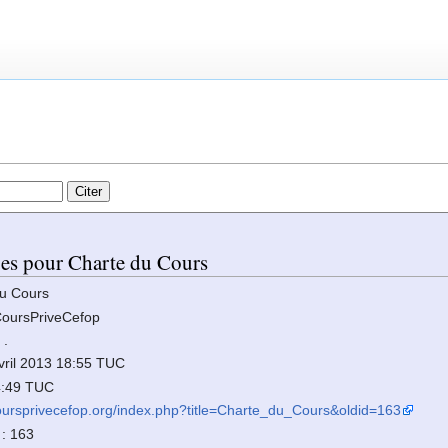
ues pour Charte du Cours
du Cours
 CoursPriveCefop
,
.
avril 2013 18:55 TUC
4:49 TUC
coursprivecefop.org/index.php?title=Charte_du_Cours&oldid=163
 : 163